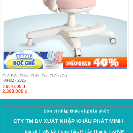
Ghế Điều Chỉnh Chiều Cao Chống Gù
FAN02 - 2025
3,984,000 đ
2,390,000 đ
Đơn vị nhập khẩu và phân phối:
CTY TM DV XUẤT NHẬP KHẨU PHÁT MINH
Địa chỉ:
530 Lê Trọng Tấn, P. Tây Thạnh, Tp.HCM