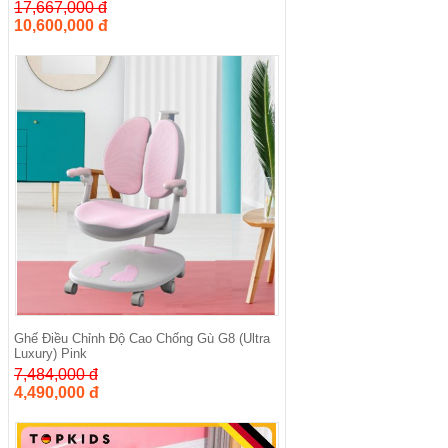
17,667,000 đ
10,600,000 đ
Ghế Điều Chỉnh Độ Cao Chống Gù G8 (Ultra
Luxury) Pink
7,484,000 đ
4,490,000 đ