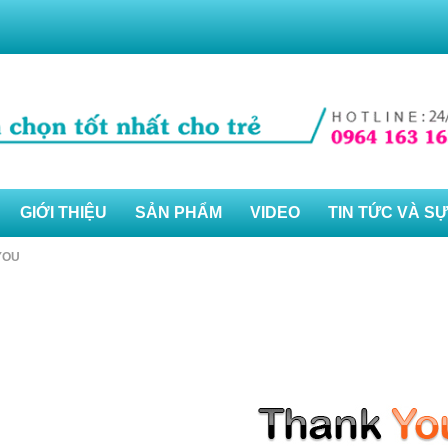
GIỚI THIỆU
SẢN PHẨM
VIDEO
TIN TỨC VÀ SỰ
YOU