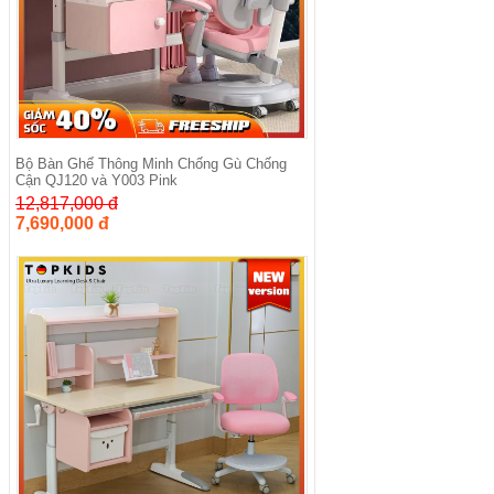
Bộ Bàn Ghế Thông Minh Chống Gù Chống
Cận QJ120 và Y003 Pink
12,817,000 đ
7,690,000 đ