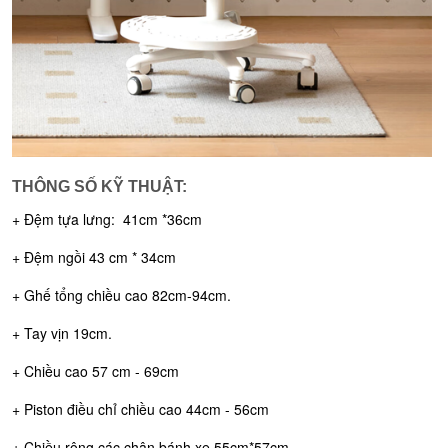
THÔNG SỐ KỸ THUẬT:
+ Đệm tựa lưng: 41cm *36cm
+ Đệm ngồi 43 cm * 34cm
+ Ghế tổng chiều cao 82cm-94cm.
+ Tay vịn 19cm.
+ Chiều cao 57 cm - 69cm
+ Piston điều chỉ chiều cao 44cm - 56cm
+ Chiều rộng các chân bánh xe 55cm*57cm