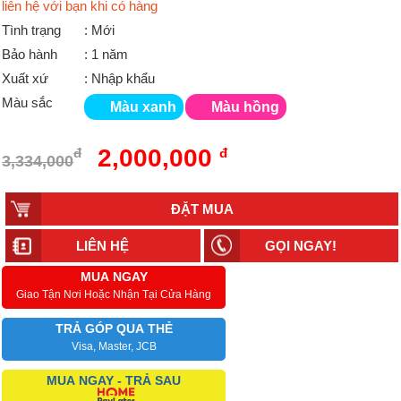
liên hệ với bạn khi có hàng
Tình trạng
: Mới
Bảo hành
: 1 năm
Xuất xứ
: Nhập khẩu
Màu sắc
Màu xanh
Màu hồng
2,000,000
đ
đ
3,334,000
LIÊN HỆ
GỌI NGAY!
MUA NGAY
Giao Tận Nơi Hoặc Nhận Tại Cửa Hàng
TRẢ GÓP QUA THẺ
Visa, Master, JCB
MUA NGAY - TRẢ SAU