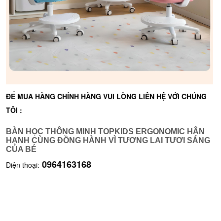
ĐỂ MUA HÀNG CHÍNH HÀNG VUI LÒNG LIÊN HỆ VỚI CHÚNG
TÔI :
BÀN HỌC THÔNG MINH TOPKIDS ERGONOMIC HÂN
HẠNH CÙNG ĐỒNG HÀNH VÌ TƯƠNG LAI TƯƠI SÁNG
CỦA BÉ
0964163168
Điện thoại: