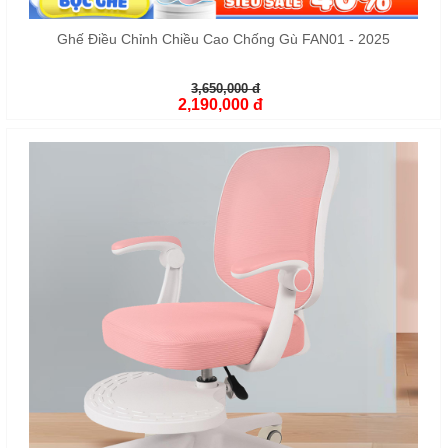
Ghế Điều Chỉnh Chiều Cao Chống Gù FAN01 - 2025
3,650,000 đ
2,190,000 đ