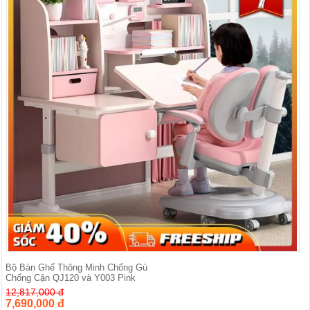
Bộ Bàn Ghế Thông Minh Chống Gù
Chống Cận QJ120 và Y003 Pink
12,817,000 đ
7,690,000 đ