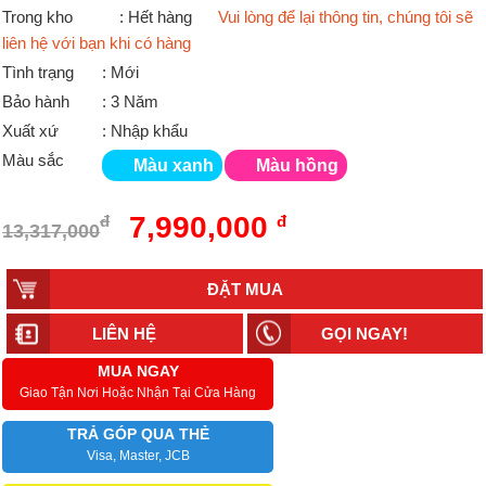
Trong kho
: Hết hàng
Vui lòng để lại thông tin, chúng tôi sẽ
liên hệ với bạn khi có hàng
Tình trạng
: Mới
Bảo hành
: 3 Năm
Xuất xứ
: Nhập khẩu
Màu sắc
Màu xanh
Màu hồng
7,990,000
đ
đ
13,317,000
LIÊN HỆ
GỌI NGAY!
MUA NGAY
Giao Tận Nơi Hoặc Nhận Tại Cửa Hàng
TRẢ GÓP QUA THẺ
Visa, Master, JCB