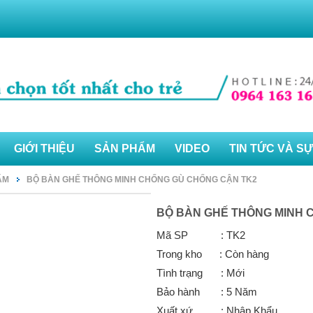
GIỚI THIỆU
SẢN PHẨM
VIDEO
TIN TỨC VÀ SỰ
ẨM
BỘ BÀN GHẾ THÔNG MINH CHỐNG GÙ CHỐNG CẬN TK2
BỘ BÀN GHẾ THÔNG MINH 
Mã SP
: TK2
Trong kho
: Còn hàng
Tình trạng
: Mới
Bảo hành
: 5 Năm
Xuất xứ
: Nhập Khẩu