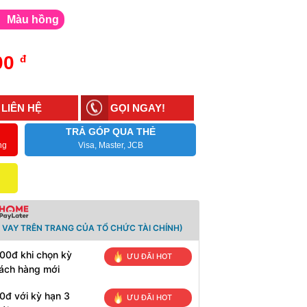
Màu hồng
00
đ
LIÊN HỆ
GỌI NGAY!
TRẢ GÓP QUA THẺ
ng
Visa, Master, JCB
 VAY TRÊN TRANG CỦA TỔ CHỨC TÀI CHÍNH)
00đ khi chọn kỳ
ƯU ĐÃI HOT
hách hàng mới
0đ với kỳ hạn 3
ƯU ĐÃI HOT