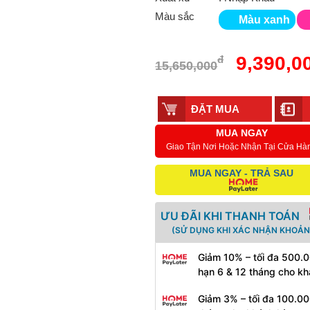
Màu sắc
Màu xanh
9,390,0
đ
15,650,000
MUA NGAY
Giao Tận Nơi Hoặc Nhận Tại Cửa Hà
MUA NGAY - TRẢ SAU
ƯU ĐÃI KHI THANH TOÁN
(SỬ DỤNG KHI XÁC NHẬN KHOẢN
Giảm 10% – tối đa 500.0
hạn 6 & 12 tháng cho k
Giảm 3% – tối đa 100.00