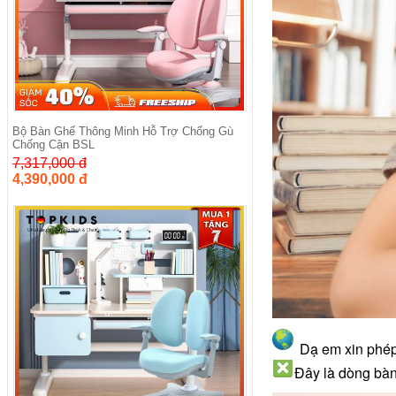
Bộ Bàn Ghế Thông Minh Hỗ Trợ Chống Gù
Chống Cận BSL
7,317,000 đ
4,390,000 đ
Dạ em xin phép 
Đây là dòng bà