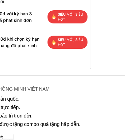
ới
0đ với kỳ hạn 3
SIÊU MỚI, SIÊU
HOT
ã phát sinh đơn
0đ khi chọn kỳ hạn
SIÊU MỚI, SIÊU
HOT
hàng đã phát sinh
THÔNG MINH VIỆT NAM
oàn quốc.
rực tiếp.
o trì trọn đời.
 được tặng combo quà tặng hấp dẫn.