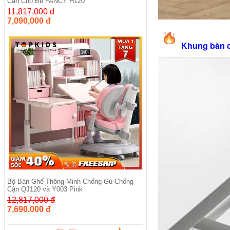
Cận Cho Bé FANCY H120
11,817,000 đ
7,090,000 đ
Khung bàn 
Bộ Bàn Ghế Thông Minh Chống Gù Chống
Cận QJ120 và Y003 Pink
12,817,000 đ
7,690,000 đ