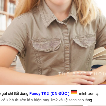
gửi chi tiết dòng
Fancy TK2 (CN ĐỨC )
mình xem ạ.
n có
kích thước lớn hiện nay 1m2
và kệ sách cao tầng