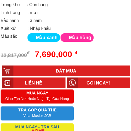
Trong kho
: Còn hàng
Tình trạng
: mới
Bảo hành
: 3 năm
Xuất xứ
: Nhập khẩu
Màu sắc
Màu xanh
Màu hồng
7,690,000
đ
đ
12,817,000
LIÊN HỆ
GỌI NGAY!
MUA NGAY
Giao Tận Nơi Hoặc Nhận Tại Cửa Hàng
TRẢ GÓP QUA THẺ
Visa, Master, JCB
MUA NGAY - TRẢ SAU