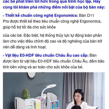
các bé phát triển tốt hơn trong quá trình học tập. Hãy
cùng tôi khám phá những điểm nổi bật của bộ bàn này:
- Thiết kế chuẩn công nghệ Ergonomics:
Bàn D11
Pro được thiết kế theo tiêu chuẩn công nghệ Ergonomics,
giúp hỗ trợ tối đa cho sức khỏe
của các bé. Đặc biệt, hệ thống thủy lực tự động toàn phần
làm cho việc điều chỉnh độ cao và độ nghiêng của bàn trở
nên dễ dàng và linh hoạt.
- Vật liệu E0-HDF tiêu chuẩn Châu Âu cao cấp:
Bàn
được làm từ vật liệu E0-HDF tiêu chuẩn Châu Âu, đảm bảo
tính bền vững và an toàn cho sức khỏe của bé.