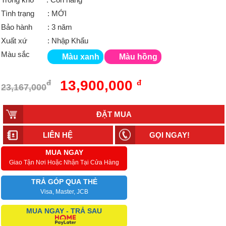
Tình trạng
: MỚI
Bảo hành
: 3 năm
Xuất xứ
: Nhập Khẩu
Màu sắc
Màu xanh
Màu hồng
13,900,000
đ
đ
23,167,000
LIÊN HỆ
GỌI NGAY!
MUA NGAY
Giao Tận Nơi Hoặc Nhận Tại Cửa Hàng
TRẢ GÓP QUA THẺ
Visa, Master, JCB
MUA NGAY - TRẢ SAU