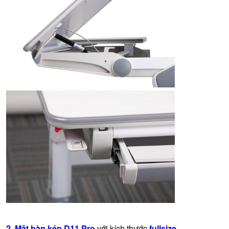
2. Mặt bàn kép D11 Pro
với kích thướ
c
fullsize