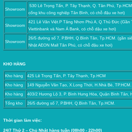
530
Lê Trọng Tấn, P. Tây Thạnh, Q. Tân Phú, Tp.HCM
Showroom
cổng khu công nghiệp Tân Bình, có chỗ đậu xe hơi)
421 Lê Văn Việt.P Tăng Nhơn Phú A, Q.Thủ Đức (Gần
Showroom
Viettinbank và Nam Á Bank, có chỗ dậu xe hơi)
26/5 đường số 7, P.BHH, Q.Bình Tân, Tp.HCM. (gần siêu
Showroom
Nhật AEON Mall Tân Phú, có chỗ đậu xe hơi)
KHO HÀNG
Kho hàng
425 Lê Trọng Tấn, P. Tây Thạnh, Tp.HCM
Kho hàng
149 Nguyễn Văn Tạo, X.Long Thới, H.Nhà Bè, TP.HCM.
Kho hàng
403/2 Hương Lộ 3, P. Bình Hưng Hòa, Quận Bình Tân,
Tổng kho
26/5 đường số 7, P.BHH, Q.Bình Tân, Tp.HCM.
Thời gian làm việc:
24/7 Thứ 2 – Chủ Nhật hàng tuần (08h00 - 22h00)