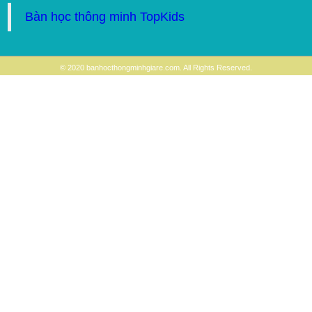
Bàn học thông minh TopKids
© 2020 banhocthongminhgiare.com. All Rights Reserved.